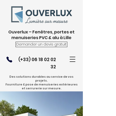
Ouverlux – Fenêtres, portes et
menuiseries PVC & alu à Lille
Demander un devis gratuit
(+33)
06 18 02 02
32
Des solutions durables au service de vos
projets.
Fourniture & pose de menuiseries extérieures
et serrurerie sur mesure.