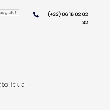
s gratuit
(+33) 06 18 02 02
32
étallique